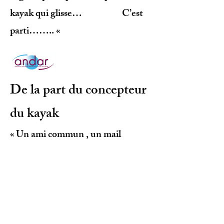
kayak qui glisse… C’est
parti…….. «
De la part du concepteur
du kayak
« Un ami commun , un mail
exposant le projet du kayak de
l’espoir , il n’en fallait pas plus pour
que je fasse mon possible pour
donner un coup de pouce .