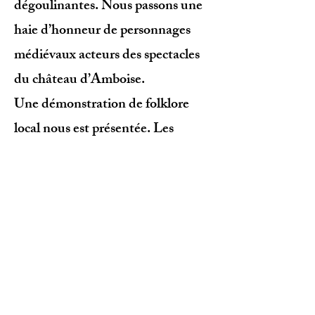
dégoulinantes. Nous passons une
haie d’honneur de personnages
médiévaux acteurs des spectacles
du château d’Amboise.
Une démonstration de folklore
local nous est présentée. Les
discours des Lions et des élus
municipaux, départementaux et
ministériel à l’intention de notre
défi et de notre cause sont
éloquents. Notre prenons au fil
des jours conscience de l’impact de
notre mission.