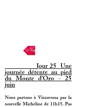
Nos Etapes
Jour 25 Une
journée détente au pied
du Monte d'Oro - 25
juin
Nous partons à Vizzavona par la
nouvelle Micheline de 11h15. Pas