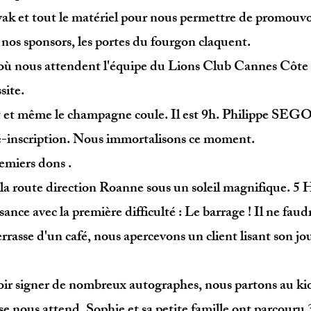
ayak et tout le matériel pour nous permettre de promouvo
 nos sponsors, les portes du fourgon claquent.
e où nous attendent l'équipe du Lions Club Cannes Côte
site.
ert et même le champagne coule. Il est 9h. Philippe S
ré-inscription. Nous immortalisons ce moment.
emiers dons .
 route direction Roanne sous un soleil magnifique. 5 He
ance avec la première difficulté : Le barrage ! Il ne faud
 terrasse d'un café, nous apercevons un client lisant son 
oir signer de nombreux autographes, nous partons au k
se nous attend. Sophie et sa petite famille ont parcouru 