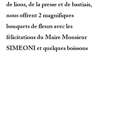
de lions, de la presse et de bastiais,
nous offrent 2 magnifiques
bouquets de fleurs avec les
félicitations du Maire Monsieur
SIMEONI et quelques boissons
rafraîchissantes.
L'urne se remplit à nouveau.
le kayak dort à côté de la vedette
de la gendarmerie maritime, La
Gravona.
Après avoir pris possession de
notre chambre offerte par la
municipalité, nous arpentons la