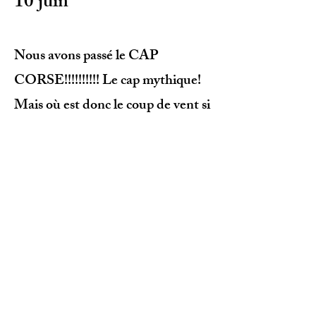
10 juin
Nous avons passé le CAP
CORSE!!!!!!!!!! Le cap mythique!
Mais où est donc le coup de vent si
réputé? Mer plate baignades....
Nous sommes très fières et surtout
heureuses.
Nous écourtons notre reportage
pour célébrer notre victoire avec
quelques amis.
C'est en images que vous pouvez
découvrir la suite de notre